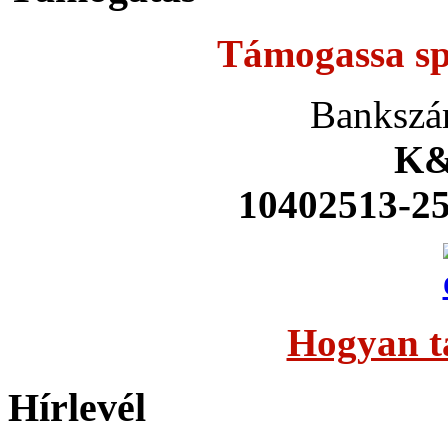
Támogassa sp
Bankszá
K&
10402513-2
Hogyan t
Hírlevél