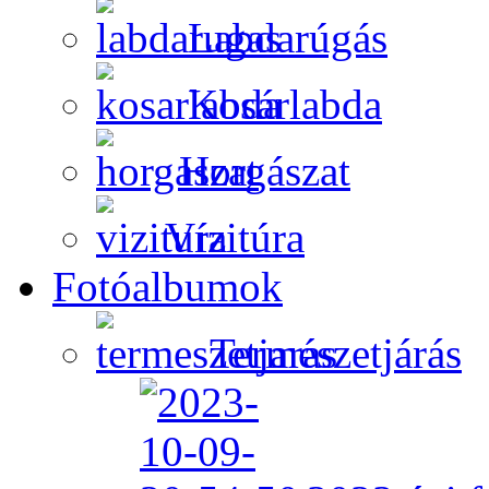
Labdarúgás
Kosárlabda
Horgászat
Vízitúra
Fotóalbumok
Természetjárás