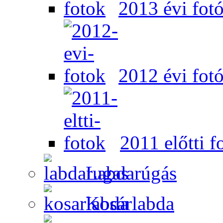
2013 évi fot
2012 évi fot
2011 előtti f
Labdarúgás
Kosárlabda