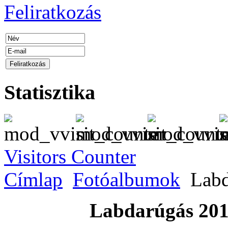
Feliratkozás
Statisztika
Visitors Counter
Címlap
Fotóalbumok
Labd
Labdarúgás 201