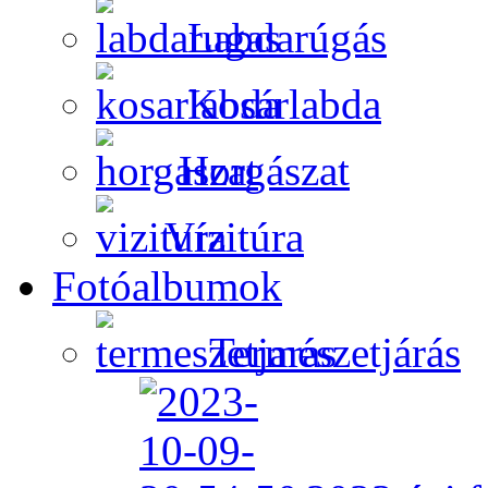
Labdarúgás
Kosárlabda
Horgászat
Vízitúra
Fotóalbumok
Természetjárás