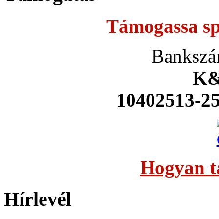
Támogassa sp
Bankszá
K&
10402513-2
Hogyan t
Hírlevél