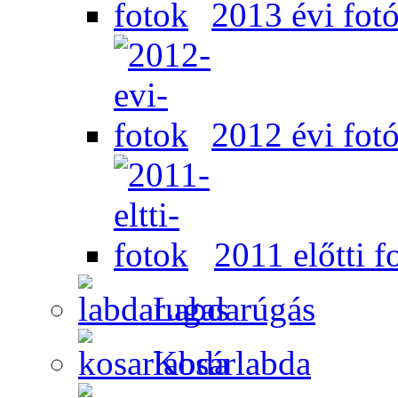
2013 évi fot
2012 évi fot
2011 előtti f
Labdarúgás
Kosárlabda