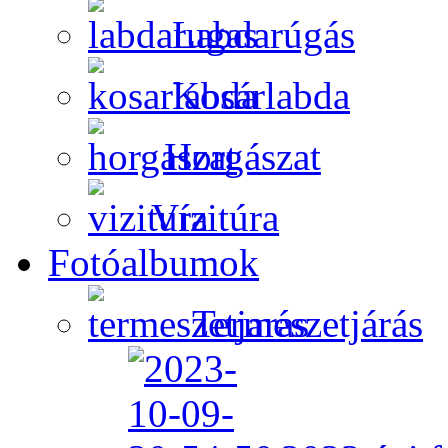
Labdarúgás
Kosárlabda
Horgászat
Vízitúra
Fotóalbumok
Természetjárás