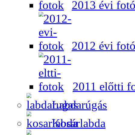
2013 évi fot
2012 évi fot
2011 előtti f
Labdarúgás
Kosárlabda