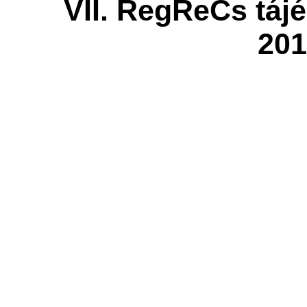
VII. RegReCs táj
201