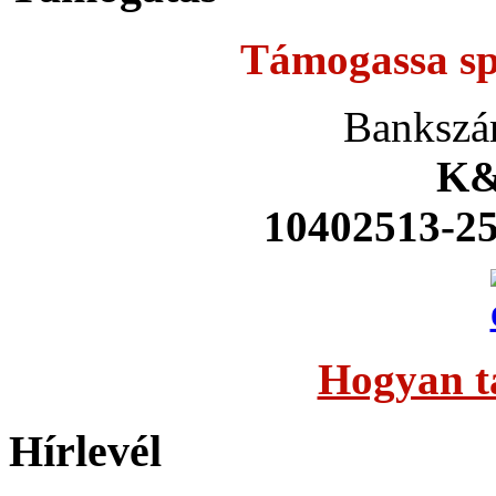
Támogassa sp
Bankszá
K&
10402513-2
Hogyan t
Hírlevél