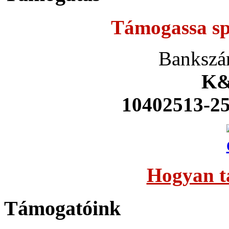
Támogassa sp
Bankszá
K&
10402513-2
Hogyan t
Támogatóink