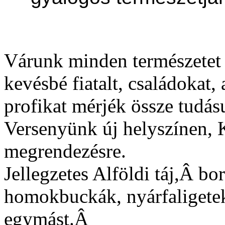
Várunk minden természetet é
kevésbé fiatalt, családokat
profikat mérjék össze tudá
Versenyünk új helyszínen, 
megrendezésre.
Jellegzetes Alföldi táj,Â
bor
homokbuckák, nyárfaligetek,
egymást.Â