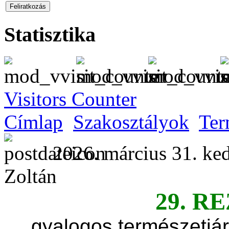
Statisztika
Visitors Counter
Címlap
Szakosztályok
Ter
2026. március 31. ked
Zoltán
29. R
gyalogos természetjár