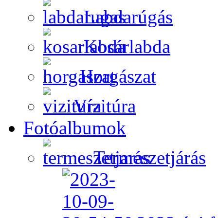
Labdarúgás
Kosárlabda
Horgászat
Vízitúra
Fotóalbumok
Természetjárás