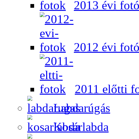
2013 évi fot
2012 évi fot
2011 előtti f
Labdarúgás
Kosárlabda