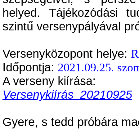
helyed.
Tájékozódási t
szintű versenypályával pr
Versenyközopont helye:
R
Időpontja:
2021.09.25. szo
A verseny kiírása:
Versenykiírás_20210925
Gyere, s tedd próbára ma