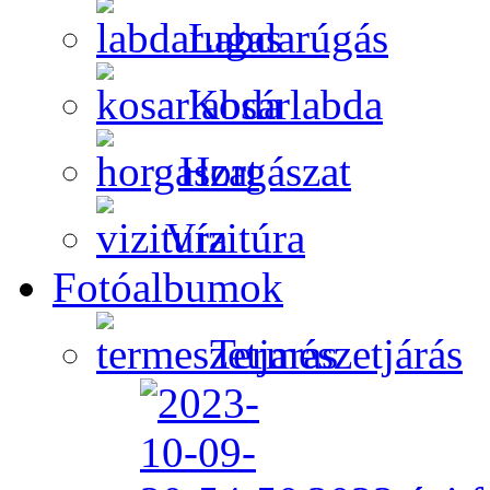
Labdarúgás
Kosárlabda
Horgászat
Vízitúra
Fotóalbumok
Természetjárás