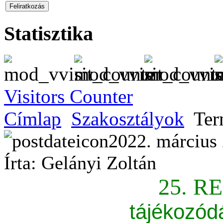
Statisztika
Visitors Counter
Címlap
Szakosztályok
Ter
2022. március 
Írta: Gelányi Zoltán
25. R
tájékozód