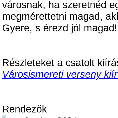
városnak, ha szeretnéd e
megmérettetni magad, akk
Gyere, s érezd jól magad!
Részleteket a csatolt kiír
Városismereti verseny kií
Rendezők