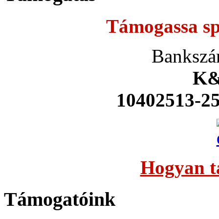
Támogassa sp
Bankszá
K&
10402513-2
Hogyan t
Támogatóink