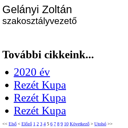
Gelányi Zoltán
szakosztályvezető
További cikkeink...
2020 év
Rezét Kupa
Rezét Kupa
Rezét Kupa
<<
Első
<
Előző
1
2
3
4
5
6
7
8
9
10
Következő
>
Utolsó
>>