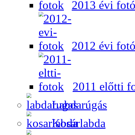
2013 évi fot
2012 évi fot
2011 előtti f
Labdarúgás
Kosárlabda