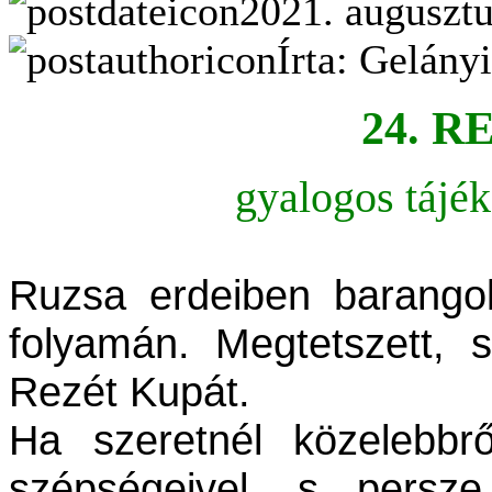
2021. augusztu
Írta: Gelány
24. R
gyalogos tájé
Ruzsa erdeiben barango
folyamán. Megtetszett, 
Rezét Kupát.
Ha szeretnél közelebbrő
szépségeivel, s persze