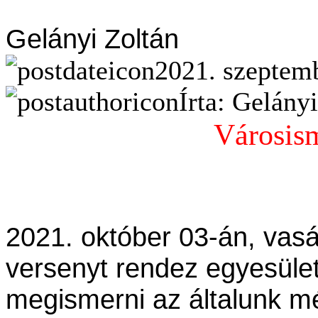
Gelányi Zoltán
2021. szeptemb
Írta: Gelány
Városism
2021. október 03-án, vasá
versenyt rendez egyesüle
megismerni az általunk m