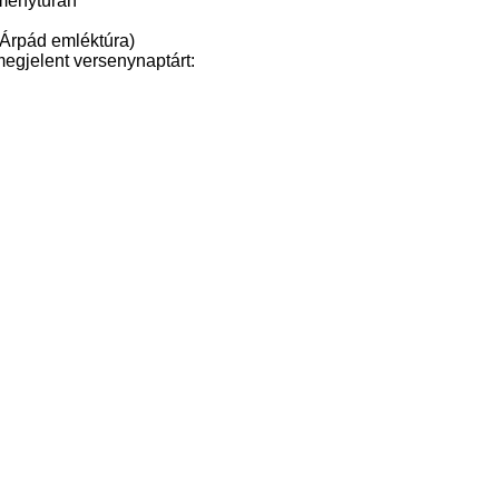
tménytúrán
 Árpád emléktúra)
egjelent versenynaptárt: