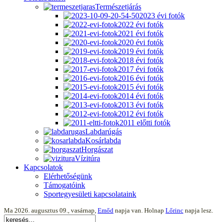
Természetjárás
2023 évi fotók
2022 évi fotók
2021 évi fotók
2020 évi fotók
2019 évi fotók
2018 évi fotók
2017 évi fotók
2016 évi fotók
2015 évi fotók
2014 évi fotók
2013 évi fotók
2012 évi fotók
2011 előtti fotók
Labdarúgás
Kosárlabda
Horgászat
Vízitúra
Kapcsolatok
Elérhetőségünk
Támogatóink
Sportegyesületi kapcsolataink
Ma 2026. augusztus 09., vasárnap,
Emőd
napja van. Holnap
Lőrinc
napja lesz.