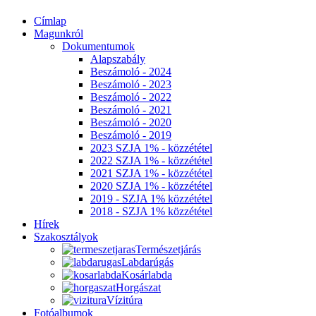
Címlap
Magunkról
Dokumentumok
Alapszabály
Beszámoló - 2024
Beszámoló - 2023
Beszámoló - 2022
Beszámoló - 2021
Beszámoló - 2020
Beszámoló - 2019
2023 SZJA 1% - közzététel
2022 SZJA 1% - közzététel
2021 SZJA 1% - közzététel
2020 SZJA 1% - közzététel
2019 - SZJA 1% közzététel
2018 - SZJA 1% közzététel
Hírek
Szakosztályok
Természetjárás
Labdarúgás
Kosárlabda
Horgászat
Vízitúra
Fotóalbumok