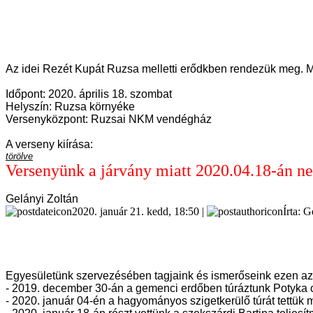
Az idei Rezét Kupát Ruzsa melletti erődkben rendezük meg. M
Időpont: 2020. április 18. szombat
Helyszín: Ruzsa környéke
Versenyközpont: Ruzsai NKM vendégház
A verseny kiírása:
törölve
Versenyünk a járvány miatt 2020.04.18-án ne
Gelányi Zoltán
2020. január 21. kedd, 18:50 |
Írta: 
Egyesületünk szervezésében tagjaink és ismerőseink ezen az év
- 2019. december 30-án a gemenci erdőben túráztunk Potyka c
- 2020. január 04-én a hagyományos szigetkerülő túrát tettük