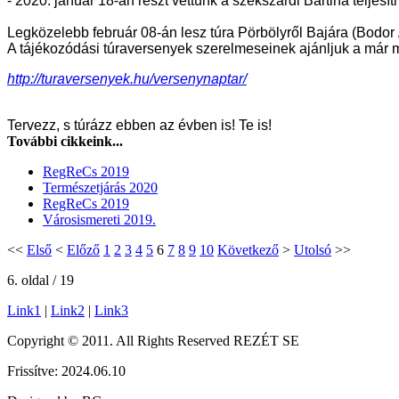
- 2020. január 18-án részt vettünk a szekszárdi Bartina teljesí
Legközelebb február 08-án lesz túra Pörbölyről Bajára (Bodor
A tájékozódási túraversenyek szerelmeseinek ajánljuk a már m
http://turaversenyek.hu/versenynaptar/
Tervezz, s túrázz ebben az évben is! Te is!
További cikkeink...
RegReCs 2019
Természetjárás 2020
RegReCs 2019
Városismereti 2019.
<<
Első
<
Előző
1
2
3
4
5
6
7
8
9
10
Következő
>
Utolsó
>>
6. oldal / 19
Link1
|
Link2
|
Link3
Copyright © 2011. All Rights Reserved REZÉT SE
Frissítve: 2024.06.10