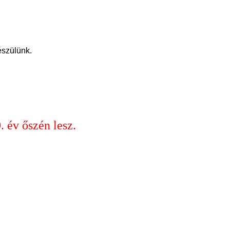
észülünk.
 év őszén lesz.