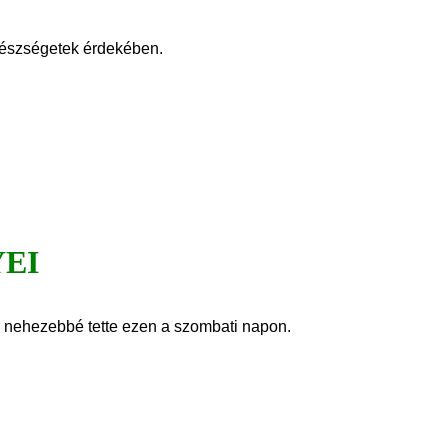
gészségetek érdekében.
YEI
s nehezebbé tette ezen a szombati napon.