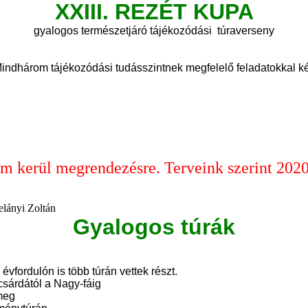
XXIII. REZÉT KUPA
gyalogos természetjáró tájékozódási túraverseny
indhárom tájékozódási tudásszintnek megfelelő feladatokkal k
m kerül megrendezésre. Terveink szerint 2020.
Gelányi Zoltán
Gyalogos túrák
fordulón is több túrán vettek részt.
sárdától a Nagy-fáig
 meg