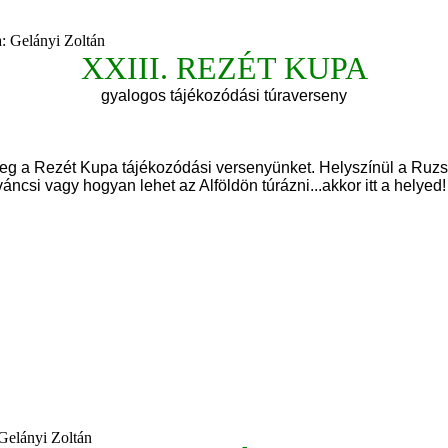
a: Gelányi Zoltán
XXIII. REZÉT KUPA
gyalogos tájékozódási túraverseny
a Rezét Kupa tájékozódási versenyünket. Helyszínül a Ruzsa m
váncsi vagy hogyan lehet az Alföldön túrázni...akkor itt a helyed!
 Gelányi Zoltán