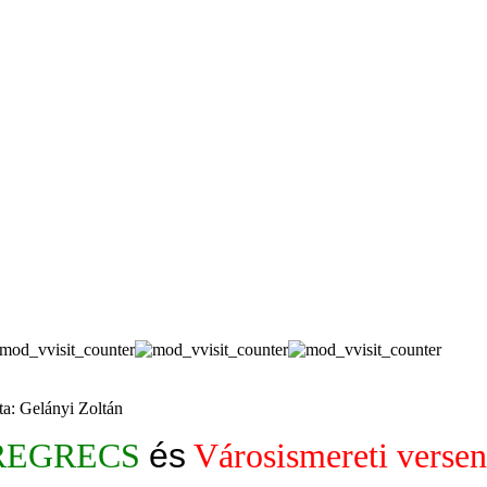
rta: Gelányi Zoltán
REGRECS
és
Városismereti verse