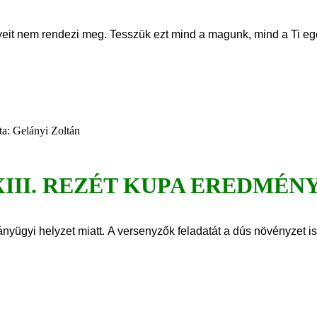
it nem rendezi meg. Tesszük ezt mind a magunk, mind a Ti e
rta: Gelányi Zoltán
III. REZÉT KUPA EREDMÉN
ányügyi helyzet miatt.
A versenyzők feladatát a dús növényzet i