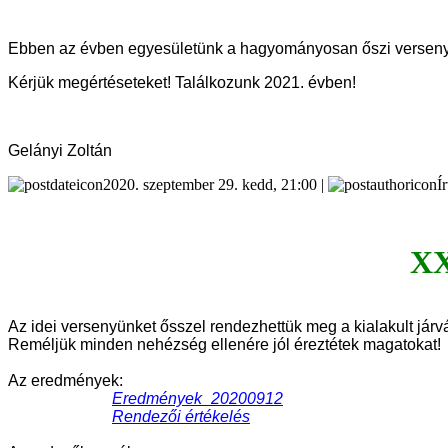
Ebben az évben egyesületünk a hagyományosan őszi versenye
Kérjük megértéseteket! Találkozunk 2021. évben!
Gelányi Zoltán
2020. szeptember 29. kedd, 21:00 |
Í
XX
Az idei versenyünket ősszel rendezhettük meg a kialakult járv
Reméljük minden nehézség ellenére jól éreztétek magatokat!
Az eredmények:
Eredmények_20200912
Rendezői értékelés