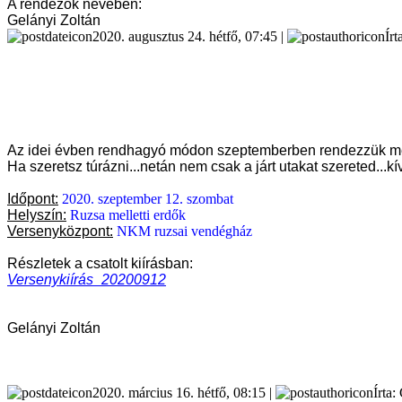
A rendezők nevében:
Gelányi Zoltán
2020. augusztus 24. hétfő, 07:45 |
Írt
Az idei évben rendhagyó módon szeptemberben rendezzük meg 
Ha szeretsz túrázni...netán nem csak a járt utakat szereted...kí
Időpont:
2020. szeptember 12. szombat
Helyszín:
Ruzsa melletti erdők
Versenyközpont:
NKM ruzsai vendégház
Részletek a csatolt kiírásban:
Versenykiírás_20200912
Gelányi Zoltán
2020. március 16. hétfő, 08:15 |
Írta: