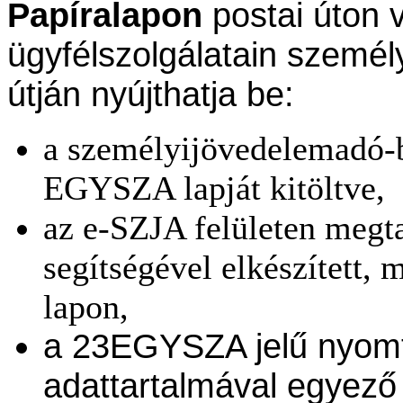
Papíralapon
postai úton 
ügyfélszolgálatain személ
útján nyújthatja be:
a személyijövedelemadó-b
EGYSZA lapját kitöltve,
az e-SZJA felületen megta
segítségével elkészített, 
lapon,
a 23EGYSZA jelű nyom
adattartalmával egyező 