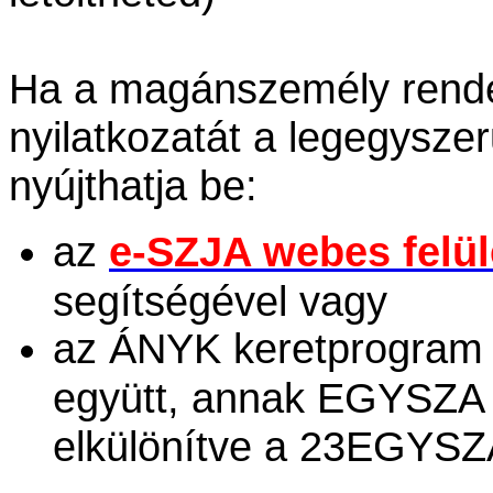
Ha a magánszemély rendelk
nyilatkozatát a legegysz
nyújthatja be:
az
e-SZJA webes felül
segítségével vagy
az ÁNYK keretprogram s
együtt, annak EGYSZ
elkülönítve a 23EGYS