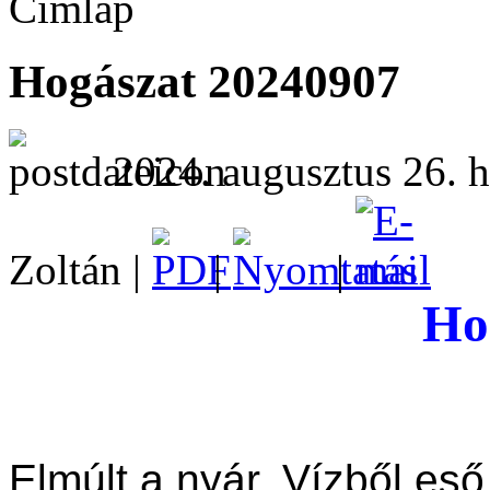
Címlap
Hogászat 20240907
2024. augusztus 26. h
Zoltán |
|
|
Ho
Elmúlt a nyár. Vízből eső