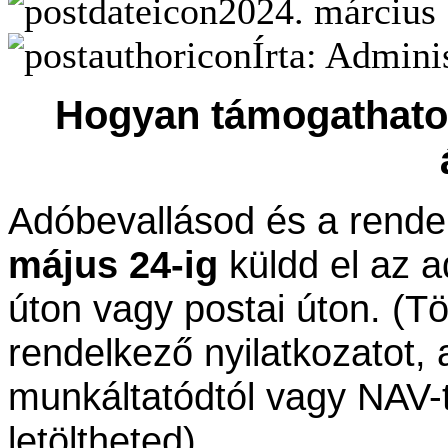
2024. március 
Írta: Admini
Hogyan támogathato
Adóbevallásod és a rende
május 24-ig
küldd el az
a
úton vagy postai úton. (Tö
rendelkező nyilatkozatot,
munkáltatódtól
vagy NAV-t
letöltheted)