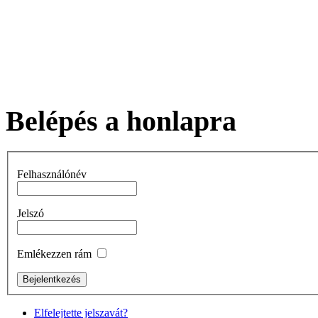
Belépés a honlapra
Felhasználónév
Jelszó
Emlékezzen rám
Elfelejtette jelszavát?