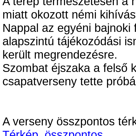
A terep természetesen a h
miatt okozott némi kihívá
Nappal az egyéni bajnoki f
alapszintú tájékozódási i
került megrendezésre.
Szombat éjszaka a felső k
csapatverseny tette próbá
A verseny összpontos tér
Térkép_összpontos