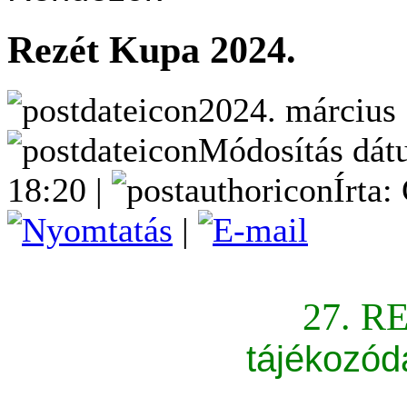
Rezét Kupa 2024.
2024. március 
Módosítás dát
18:20 |
Írta:
|
27. R
tájékozód