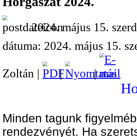
Horgászat 2024.
2024. május 15. szerd
dátuma: 2024. május 15. sz
Zoltán |
|
|
Ho
Minden tagunk figyelméb
rendezvényét. Ha szeret