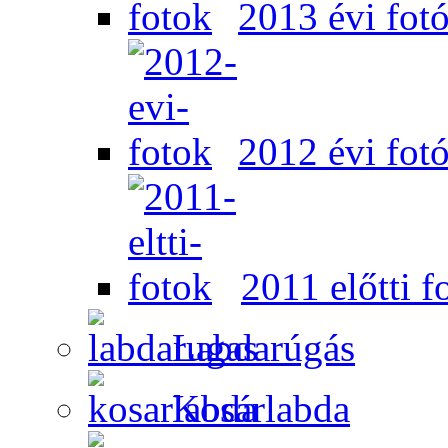
2013 évi fot
2012 évi fot
2011 előtti f
Labdarúgás
Kosárlabda